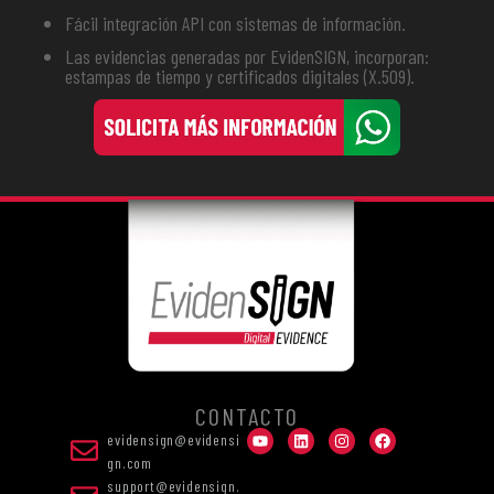
Fácil integración API con sistemas de información.
Las evidencias generadas por EvidenSIGN, incorporan:
estampas de tiempo y certificados digitales (X.509).
CONTACTO
evidensign@evidensi
gn.com
support@evidensign.