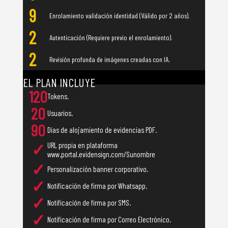
9
Enrolamiento validación identidad (Válido por 2 años).
2
Autenticación (Requiere previo el enrolamiento).
2
Revisión profunda de imágenes creadas con IA.
Valor de un (1)
Token 500 COP
EL PLAN INCLUYE
120
Tokens.
20
Usuarios.
90
Días de alojamiento de evidencias PDF.
✓
URL propia en plataforma
www.portal.evidensign.com/Sunombre
✓
Personalización banner corporativo.
✓
Notificación de firma por Whatsapp.
✓
Notificación de firma por SMS.
✓
Notificación de firma por Correo Electrónico.