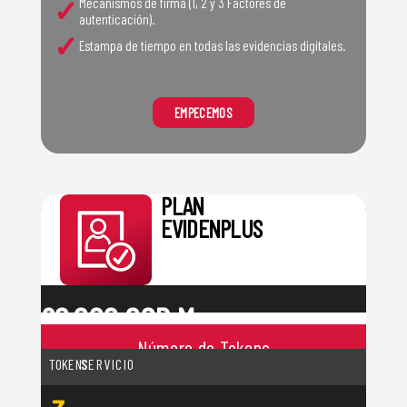
✓
Mecanismos de firma (1, 2 y 3 Factores de
autenticación).
✓
Estampa de tiempo en todas las evidencias digitales.
EMPECEMOS
PLAN
EVIDENPLUS
60.000 COP Mes
Incluye
120 TOKENS
Número de Tokens
por servicio
TOKENS
SERVICIO