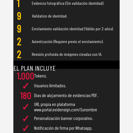
1
Evidencia fotográfica (Sin validación identidad).
9
Validation de identidad.
9
Enrolamiento validación identidad (Válido por 2 años).
2
Autenticación (Requiere previo el enrolamiento).
2
Revisión profunda de imágenes creadas con IA.
Valor de un (1)
Token 400 COP
EL PLAN INCLUYE
1.000
Tokens.
✓
Usuarios ilimitados.
180
Días de alojamiento de evidencias PDF.
✓
URL propia en plataforma
www.portal.evidensign.com/Sunombre
✓
Personalización banner corporativo.
✓
Notificación de firma por Whatsapp.