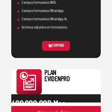
•
Campos formularios WEB.
•
Campos formularios WhatsApp.
•
Campos formularios WhatsApp IA.
•
Archivos adjuntos en formularios.
COMPRAR
PLAN
EVIDENPRO
400.000 COP Mes
Incluye
1.000 TOKENS