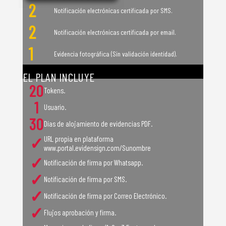
2
Notificación electrónicas certificada por SMS.
2
Notificación electrónicas certificada por email.
1
Evidencia fotográfica (Sin validación identidad).
Valor de un (1)
Token 0 COP
EL PLAN INCLUYE
20
Tokens.
1
Usuario.
30
Días de alojamiento de evidencias PDF.
✓
URL propia en plataforma
www.portal.evidensign.com/Sunombre
✓
Notificación de firma por Whatsapp.
✓
Notificación de firma por SMS.
✓
Notificación de firma por Correo Electrónico.
✓
Flujos aprobación y firma.