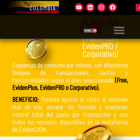
COLOMBIA
PLANES
PLANES POR
TOKENS
(Free /
EvidenPlus /
EvidenPRO /
Corporativo)
Esquemas de consumo por tokens, con diferentes
bloques de transacciones, tarifas y
funcionalidades según el plan seleccionado
(Free,
EvidenPlus, EvidenPRO o Corporativo).
BENEFICIO:
Permite ajustar el costo al volumen
real de uso, escalar sin fricción y mantener
control total del gasto por transacción y con
todos los servicios disponibles en la plataforma
de EvidenSIGN.